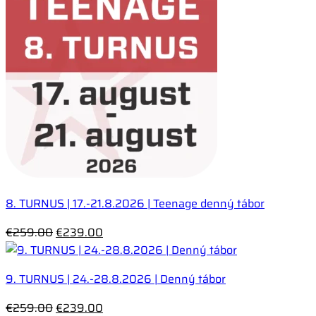
€259.00.
€239.00.
8. TURNUS | 17.-21.8.2026 | Teenage denný tábor
Pôvodná
Aktuálna
€
259.00
€
239.00
cena
cena
bola:
je:
9. TURNUS | 24.-28.8.2026 | Denný tábor
€259.00.
€239.00.
Pôvodná
Aktuálna
€
259.00
€
239.00