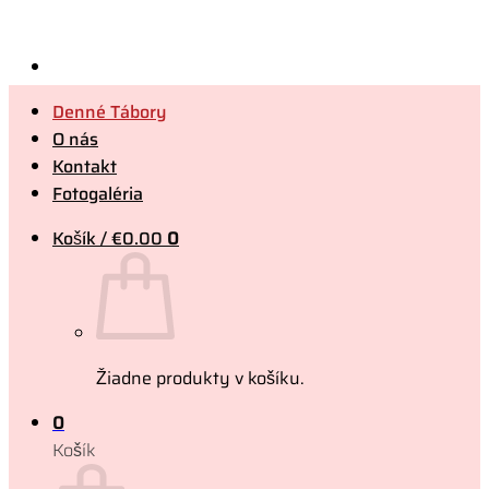
Skip
to
content
Denné Tábory
O nás
Kontakt
Fotogaléria
Košík /
€
0.00
0
Žiadne produkty v košíku.
0
Košík