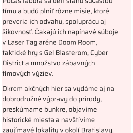
Počas tábora sa deti stanú súčasťou
tímu a budú plniť rôzne misie, ktoré
preveria ich odvahu, spoluprácu aj
šikovnosť. Čakajú ich napínavé súboje
v Laser Tag aréne Doom Room,
taktické hry s Gel Blasterom, Cyber
District a množstvo zábavných
tímových výziev.
Okrem akčných hier sa vydáme aj na
dobrodružné výpravy do prírody,
preskúmame bunkre, objavíme
historické miesta a navštívime
zaujímavé lokality v okolí Bratislavy.