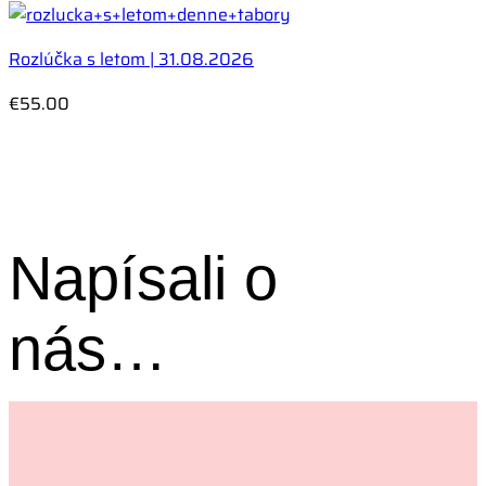
cena
cena
bola:
je:
Rozlúčka s letom | 31.08.2026
€259.00.
€239.00.
€
55.00
Napísali o
nás…